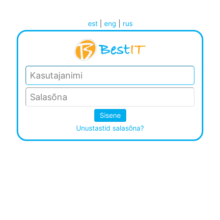
est
|
eng
|
rus
Unustastid salasõna?