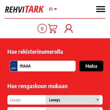
FI
0
Hae rekisterinumerolla
Hae rengaskoon mukaan
Leveys