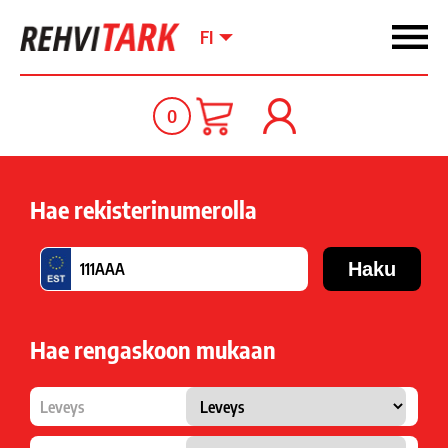
FI
0
Hae rekisterinumerolla
Hae rengaskoon mukaan
Leveys