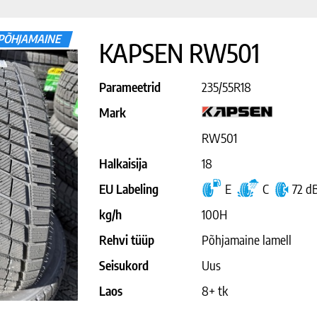
PÕHJAMAINE
KAPSEN RW501
Parameetrid
235/55R18
Mark
RW501
Halkaisija
18
EU Labeling
E
C
72 d
kg/h
100H
Rehvi tüüp
Põhjamaine lamell
Seisukord
Uus
Laos
8+ tk