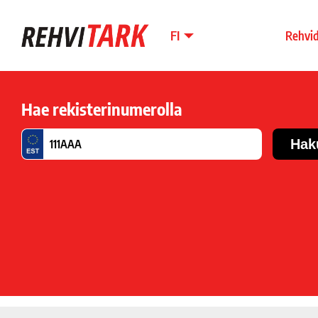
FI
Rehvi
Hae rekisterinumerolla