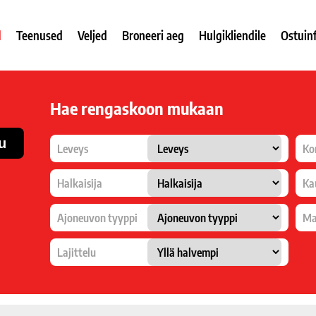
d
Teenused
Veljed
Broneeri aeg
Hulgikliendile
Ostuin
Hae rengaskoon mukaan
Leveys
Ko
Halkaisija
Ka
Ajoneuvon tyyppi
Ma
Lajittelu