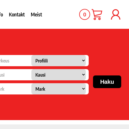
0
fo
Kontakt
Meist
rkeus
usi
rk