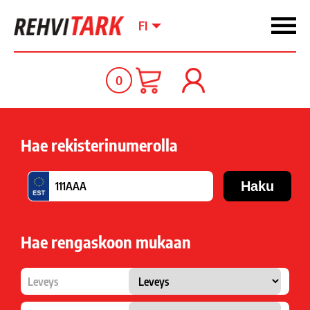
FI
0
Hae rekisterinumerolla
Hae rengaskoon mukaan
Leveys