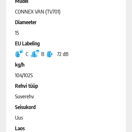
Mudel
CONNEX VAN (TV701)
Diameeter
15
EU Labeling
C
B
72 dB
kg/h
104/102S
Rehvi tüüp
Suverehv
Seisukord
Uus
Laos