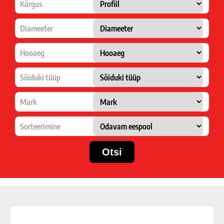
Kõrgus
Diameeter
Hooaeg
Sõiduki tüüp
Mark
Sorteerimine