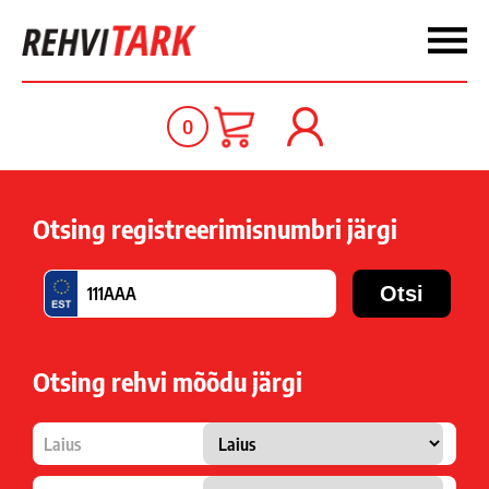
0
Otsing registreerimisnumbri järgi
Otsing rehvi mõõdu järgi
Laius