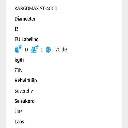
KARGOMAX ST-4000
Diameeter
13
EU Labeling
D
C
70 dB
kg/h
79N
Rehvi tüüp
Suverehv
Seisukord
Uus
Laos