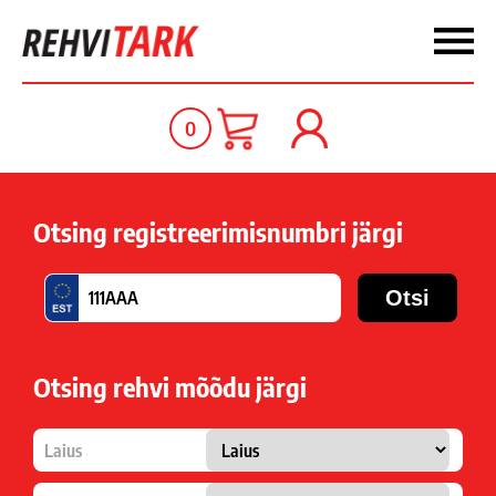
0
Otsing registreerimisnumbri järgi
Otsing rehvi mõõdu järgi
Laius