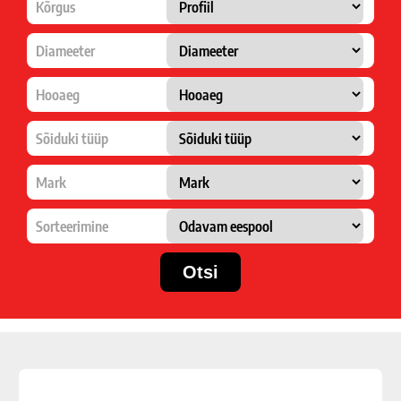
Kõrgus
Diameeter
Hooaeg
Sõiduki tüüp
Mark
Sorteerimine