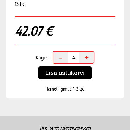
13 tk
42.07 €
-
+
Kogus:
Tarnetingimus: 1-2 tp.
ÜLD- JA TELLIMISTINGIMUSED