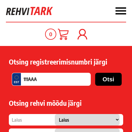
0
Otsing registreerimisnumbri järgi
Otsing rehvi mõõdu järgi
Laius