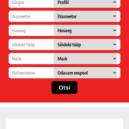
Kõrgus
Diameeter
Hooaeg
Sõiduki tüüp
Mark
Sorteerimine