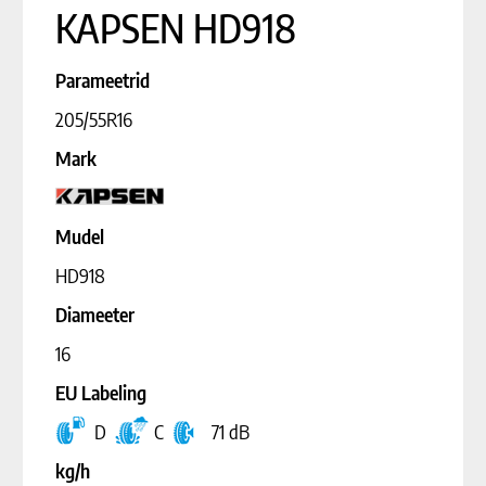
KAPSEN HD918
Parameetrid
205/55R16
Mark
Mudel
HD918
Diameeter
16
EU Labeling
D
C
71 dB
kg/h