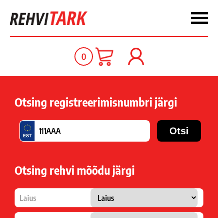
0
Otsing registreerimisnumbri järgi
Otsing rehvi mõõdu järgi
Laius