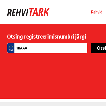
Rehvid
Otsing registreerimisnumbri järgi