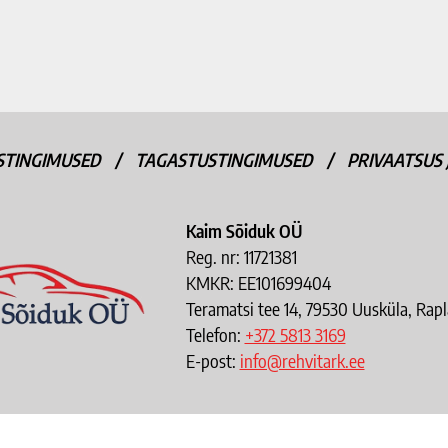
ISTINGIMUSED
/
TAGASTUSTINGIMUSED
/
PRIVAATSUS 
Kaim Sõiduk OÜ
Reg. nr: 11721381
KMKR: EE101699404
Teramatsi tee 14, 79530 Uusküla, Ra
Telefon:
+372 5813 3169
E-post:
info@rehvitark.ee