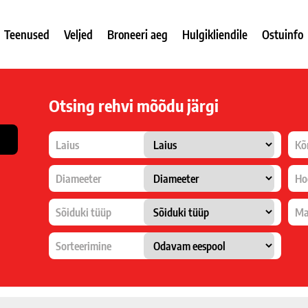
Teenused
Veljed
Broneeri aeg
Hulgikliendile
Ostuinfo
Otsing rehvi mõõdu järgi
Laius
Kõ
Diameeter
Ho
Sõiduki tüüp
Ma
Sorteerimine