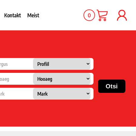
0
Kontakt
Meist
rgus
oaeg
rk