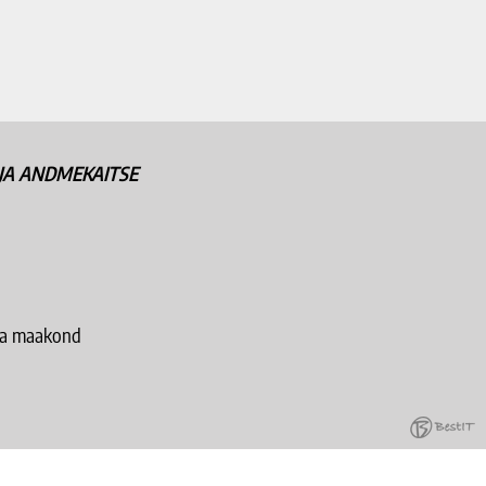
JA ANDMEKAITSE
pla maakond