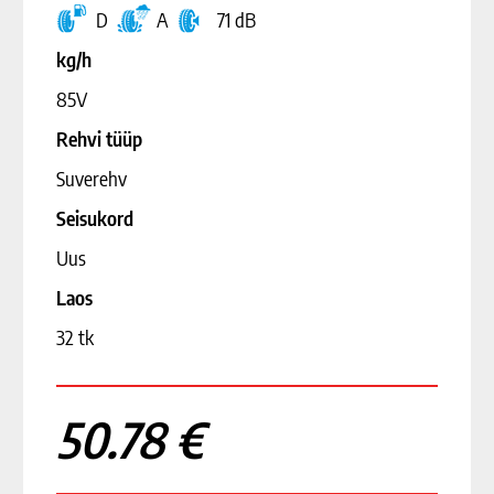
D
A
71 dB
kg/h
85V
Rehvi tüüp
Suverehv
Seisukord
Uus
Laos
32 tk
50.78 €