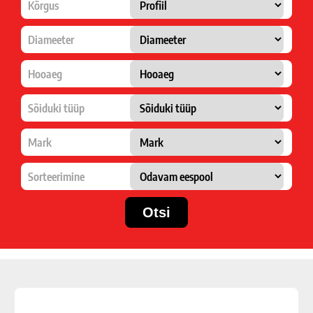
Kõrgus
Diameeter
Hooaeg
Sõiduki tüüp
Mark
Sorteerimine