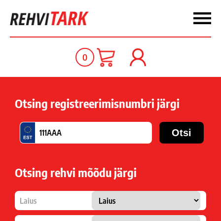
0
Otsing registreerimisnumbri järgi
Otsing rehvi mõõdu järgi
Laius