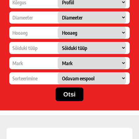
Kõrgus
Diameeter
Hooaeg
Sõiduki tüüp
Mark
Sorteerimine