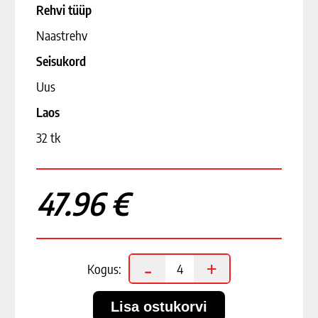
Rehvi tüüp
Naastrehv
Seisukord
Uus
Laos
32 tk
47.96 €
-
+
Kogus: