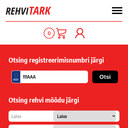
0
Otsing registreerimisnumbri järgi
Otsing rehvi mõõdu järgi
Laius