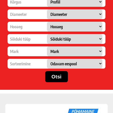
Kõrgus
Diameeter
Hooaeg
Sõiduki tüüp
Mark
Sorteerimine
PÕHJAMAINE