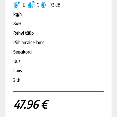
E
C
72 dB
kg/h
84H
Rehvi tüüp
Põhjamaine lamell
Seisukord
Uus
Laos
2 tk
47.96 €